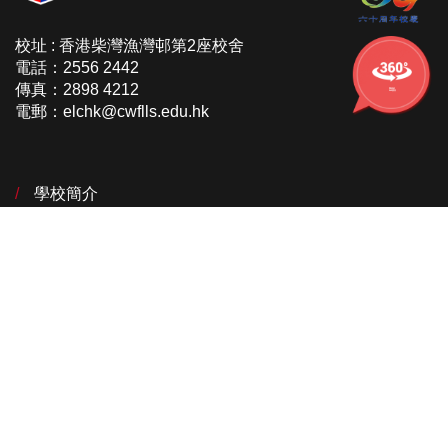
校址 : 香港柴灣漁灣邨第2座校舍
電話：2556 2442
傳真：2898 4212
學校的
360校舍
電郵：elchk@cwflls.edu.hk
學校簡介
學生獎項及成就
課程特色
校園資訊
校園生活
家長教師會
校友會
資源區
聯絡我們
NCS Info