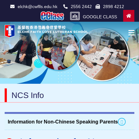
elchk@cwflls.edu.hk
2556 2442
2898 4212
GOOGLE CLASS
NCS Info
Information for Non-Chinese Speaking Parents