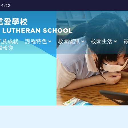
 4212
項及成就
課程特色
校園資訊
校園生活
媒報導
學校處理投訴指引
危機小組處理策略
制服及非制服團體