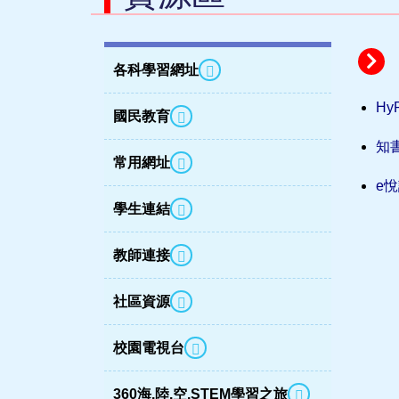
各科學習網址
Hy
國民教育
知
常用網址
e
學生連結
教師連接
社區資源
校園電視台
360海.陸.空.STEM學習之旅