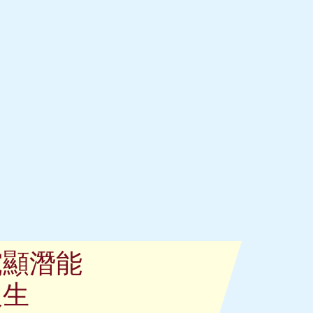
究顯潛能
人生