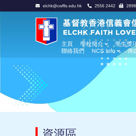
elchk@cwflls.edu.hk
2556 2442
2898
主頁
學校簡介
學生獎
聯絡我們
NCS Info
傳
學校辦學宗旨及使命
Information For Non-Chinese Speaking Parents
資源區