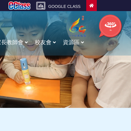
GOOGLE CLASS
學校的
360校舍
家長教師會
校友會
資源區
甲骨文廣播體操及校園護脊操
校友會入會申請表
校友校董選舉資料
校友會幹事選舉資料