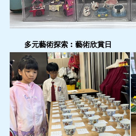
多元藝術探索︰藝術欣賞日