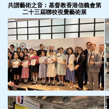
共譜藝術之音︰基督教香港信義會第
二十三屆聯校視覺藝術展