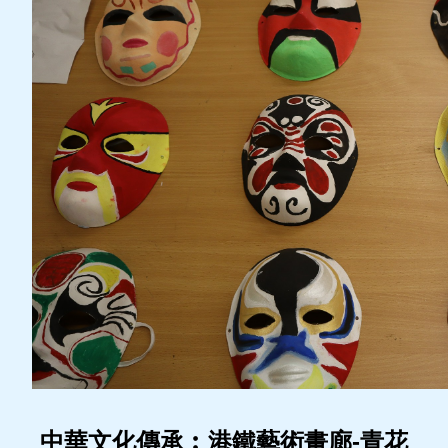
中華文化傳承︰港鐵藝術畫廊-青花