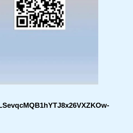
IpQLSevqcMQB1hYTJ8x26VXZKOw-