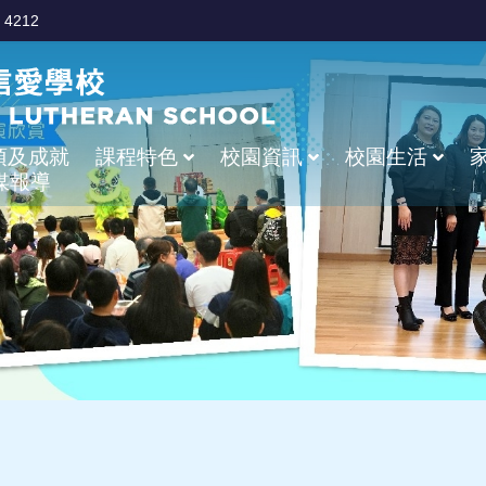
 4212
項及成就
課程特色
校園資訊
校園生活
媒報導
學校處理投訴指引
危機小組處理策略
制服及非制服團體