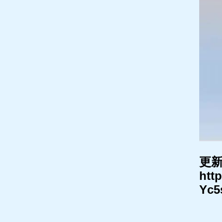
更新
htt
Yc5