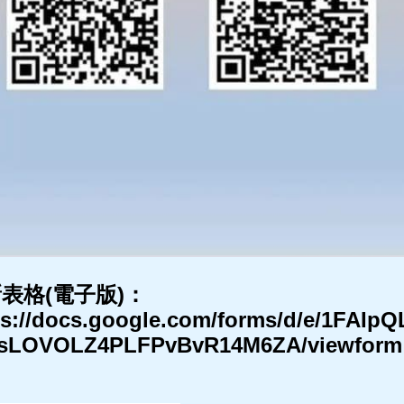
表格(電子版)：
ps://docs.google.com/forms/d/e/1FA
sLOVOLZ4PLFPvBvR14M6ZA/viewform