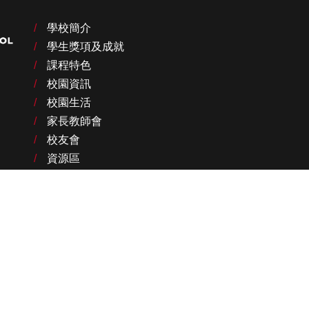
學校簡介
學生獎項及成就
課程特色
校園資訊
校園生活
家長教師會
校友會
資源區
聯絡我們
NCS Info
傳媒報導
 © 2022 基督教香港信義會信愛學校 ELCHK Faith Love Lutheran School All rights