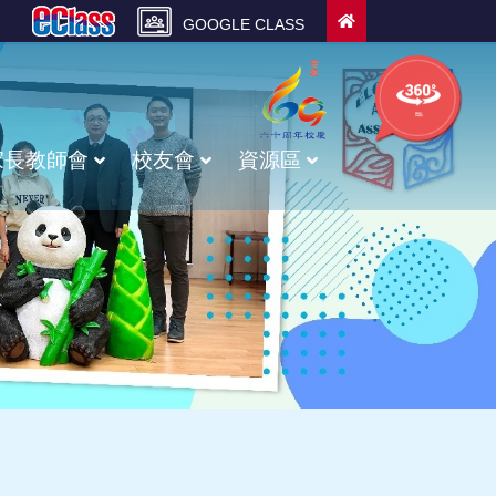
GOOGLE CLASS
學校的
360校舍
家長教師會
校友會
資源區
甲骨文廣播體操及校園護脊操
校友會入會申請表
校友校董選舉資料
校友會幹事選舉資料