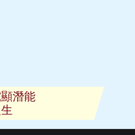
究顯潛能
人生