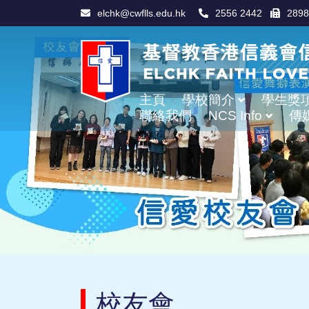
elchk@cwflls.edu.hk
2556 2442
2898
主頁
學校簡介
學生獎
聯絡我們
NCS Info
傳
學校辦學宗旨及使命
Information For Non-Chinese Speaking Parents
校友會