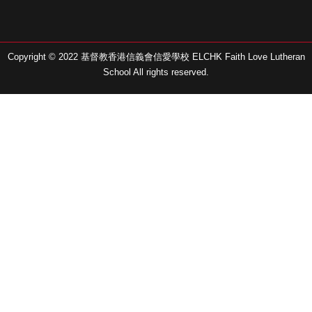
Copyright © 2022 基督教香港信義會信愛學校 ELCHK Faith Love Lutheran
School All rights reserved.