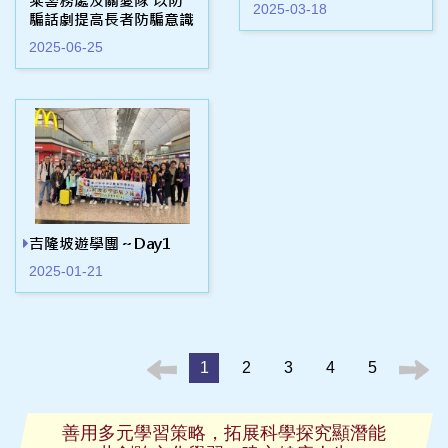
乘警務處及關愛隊 以防
2025-03-18
騙話劇提高長者防騙意識
2025-06-25
吉隆坡遊學團～Day1
2025-01-21
1
2
3
4
5
善用多元學習策略，拓展科學探究顯潛能