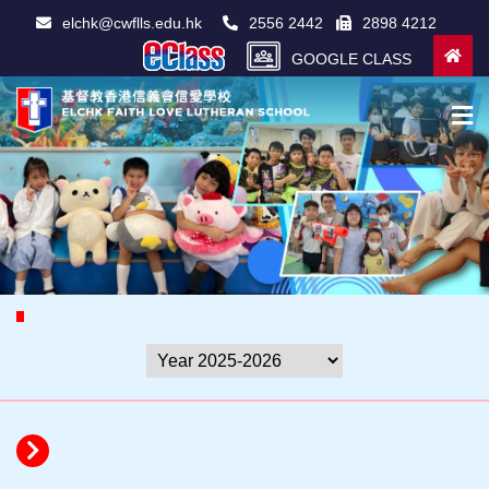
elchk@cwflls.edu.hk
2556 2442
2898 4212
GOOGLE CLASS