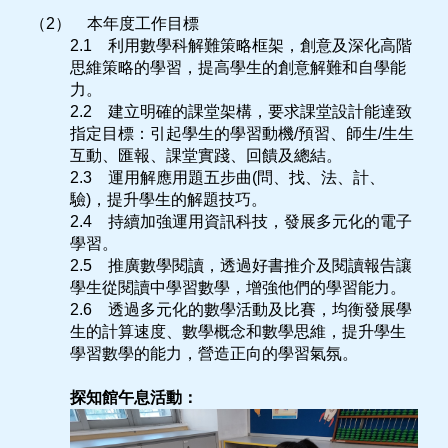
（2） 本年度工作目標
2.1 利用數學科解難策略框架，創意及深化高階
思維策略的學習，提高學生的創意解難和自學能
力。
2.2 建立明確的課堂架構，要求課堂設計能達致
指定目標：引起學生的學習動機/預習、師生/生生
互動、匯報、課堂實踐、回饋及總結。
2.3 運用解應用題五步曲(問、找、法、計、
驗)，提升學生的解題技巧。
2.4 持續加強運用資訊科技，發展多元化的電子
學習。
2.5 推廣數學閱讀，透過好書推介及閱讀報告讓
學生從閱讀中學習數學，增強他們的學習能力。
2.6 透過多元化的數學活動及比賽，均衡發展學
生的計算速度、數學概念和數學思維，提升學生
學習數學的能力，營造正向的學習氣氛。
探知館午息活動：