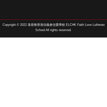
Copyright © 2022 基督教香港信義會信愛學校 ELCHK Faith Love Lutheran
School All rights reserved.