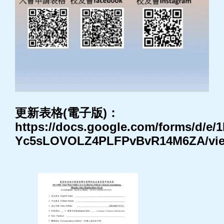
更新表格(電子版)：
https://docs.google.com/forms/d
Yc5sLOVOLZ4PLFPvBvR14M6ZA/vi