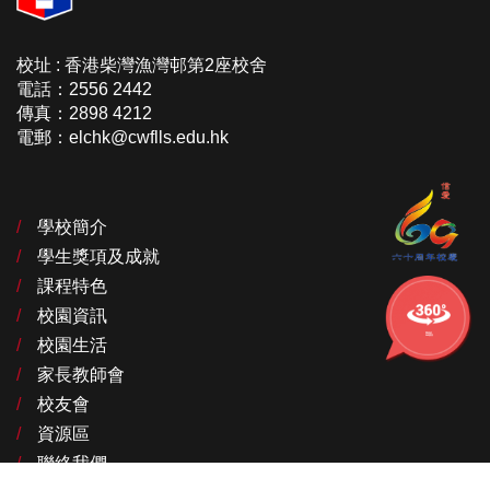
校址 : 香港柴灣漁灣邨第2座校舍
電話：2556 2442
傳真：2898 4212
電郵：elchk@cwflls.edu.hk
學校簡介
學生獎項及成就
課程特色
校園資訊
學校的
360校舍
校園生活
家長教師會
校友會
資源區
聯絡我們