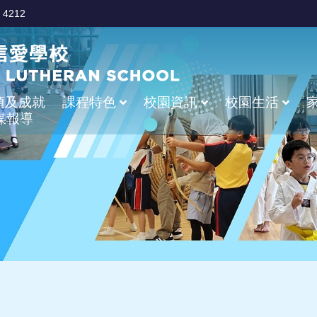
 4212
項及成就
課程特色
校園資訊
校園生活
媒報導
學校處理投訴指引
危機小組處理策略
制服及非制服團體