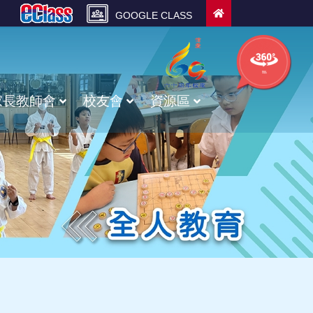
GOOGLE CLASS
學校的
360校舍
家長教師會
校友會
資源區
甲骨文廣播體操及校園護脊操
校友會入會申請表
校友校董選舉資料
校友會幹事選舉資料