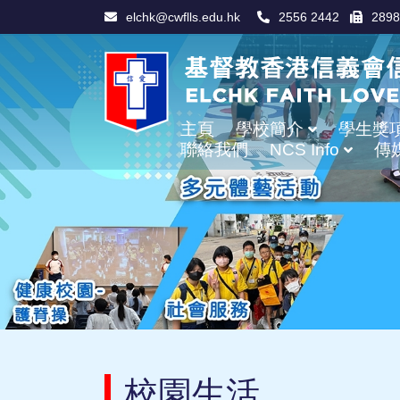
elchk@cwflls.edu.hk
2556 2442
2898
主頁
學校簡介
學生獎
聯絡我們
NCS Info
傳
學校辦學宗旨及使命
Information For Non-Chinese Speaking Parents
校園生活