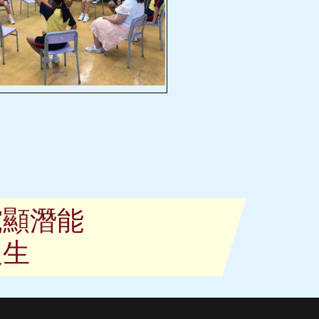
究顯潛能
人生