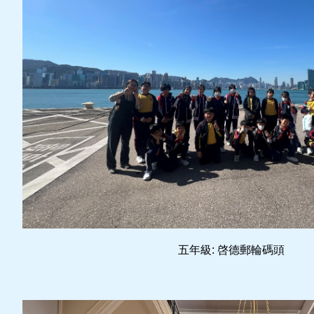
五年級: 啓德郵輪碼頭