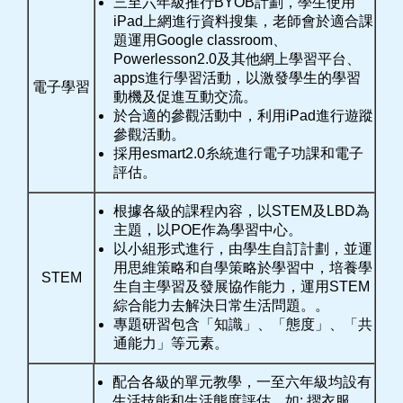
三至六年級推行BYOB計劃，學生使用
iPad上網進行資料搜集，老師會於適合課
題運用Google classroom、
Powerlesson2.0及其他網上學習平台、
apps進行學習活動，以激發學生的學習
電子學習
動機及促進互動交流。
於合適的參觀活動中，利用iPad進行遊蹤
參觀活動。
採用esmart2.0糸統進行電子功課和電子
評估。
根據各級的課程內容，以STEM及LBD為
主題，以POE作為學習中心。
以小組形式進行，由學生自訂計劃，並運
用思維策略和自學策略於學習中，培養學
STEM
生自主學習及發展協作能力，運用STEM
綜合能力去解決日常生活問題。。
專題研習包含「知識」、「態度」、「共
通能力」等元素。
配合各級的單元教學，一至六年級均設有
生活技能和生活態度評估，如: 摺衣服、