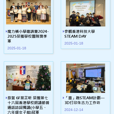
魔力橋小學邀請賽2024-
參觀香港科技大學
2025榮獲學校團隊獎季
STEAM DAY
軍
2025-01-18
2025-01-18
恭賀 6F葉芷昕 榮獲第七
「童」趣STEAM計劃—
十六屆香港學校朗誦節普
3D打印朱古力工作坊
通話詩詞獨誦(小學五、
2024-12-14
六年級女子組)冠軍