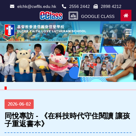
elchk@cwflls.edu.hk
2556 2442
2898 4212
GOOGLE CLASS
2026-06-02
同悅專訪 - 《在科技時代守住閱讀 讓孩
子重返書本》