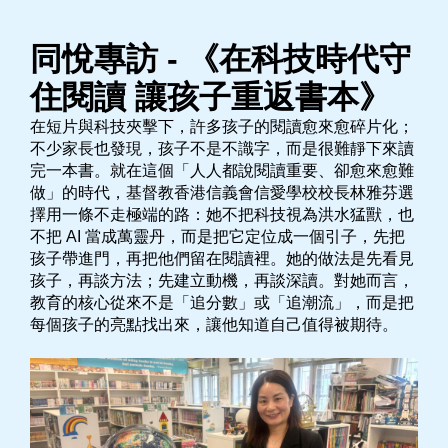
同悅專訪 - 《在科技時代守
住閱讀 讓孩子重返書本》
在短片與科技夾擊下，許多孩子的閱讀愈來愈碎片化；
不少家長也發現，孩子不是不識字，而是很難靜下來讀
完一本書。就在這個「人人都說閱讀重要、卻愈來愈難
做」的時代，基督教香港信義會信愛學校校長林雅芬選
擇用一條不走極端的路：她不把科技視為洪水猛獸，也
不把 AI 當成萬靈丹，而是把它定位成一個引子，先把
孩子帶進門，再把他們留在閱讀裡。她的做法是先看見
孩子，再談方法；先建立動機，再談深讀。對她而言，
教育的核心從來不是「追分數」或「追潮流」，而是把
每個孩子的亮點找出來，讓他知道自己值得被期待。