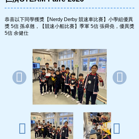
恭喜以下同學獲獎【Nerdy Derby 競速車比賽】小學組優異
獎 5信 孫卓翹，【競速小船比賽】季軍 5信 張舜堯，優異獎
5信 余健仕