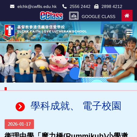
elchk@cwflls.edu.hk
2556 2442
2898 4212
GOOGLE CLASS
學科成就、 電子校園
2026-01-17
衞理中學「魔力橋(Rummikub)小學邀