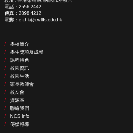
校址 : 香港柴灣漁灣邨第2座校舍
電話：2556 2442
傳真：2898 4212
電郵：elchk@cwflls.edu.hk
學校簡介
學生獎項及成就
課程特色
校園資訊
校園生活
家長教師會
校友會
資源區
聯絡我們
NCS Info
傳媒報導